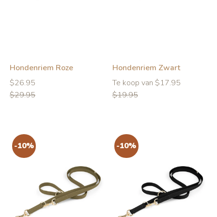
-10%
-10%
Hondenriem Roze
Hondenriem Zwart
Normale
Normale
Normale
$26.95
Te koop van $17.95
prijs
prijs
prijs
$29.95
$19.95