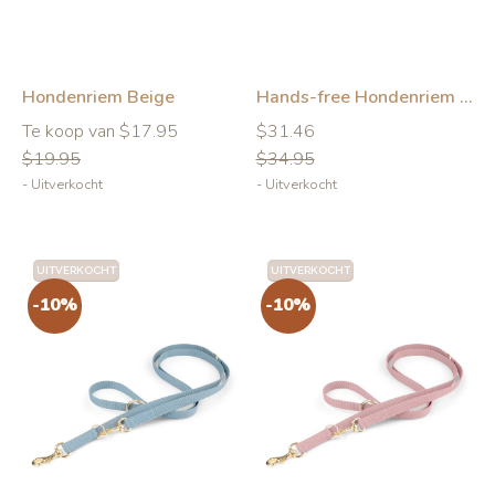
Hondenriem Beige
Hands-free Hondenriem Beige
Normale
Normale
Normale
Te koop van $17.95
$31.46
prijs
prijs
prijs
$19.95
$34.95
- Uitverkocht
- Uitverkocht
UITVERKOCHT
UITVERKOCHT
-10%
-10%