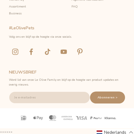
Assortiment
FAQ
Business
#LeOlivePets
Volg ons en blijf op de hoogte via onze socials.
NIEUWSBRIEF
Word lid van onze Le Olive Family en blijf op de hoogte van product updates en
overig nieuws.
Abonneren >
Betalingspictogrammen
------
Nederlands
Nederlands