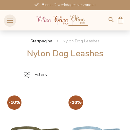
Meteen
Binnen 2 werkdagen verzonden
naar
de
content
Startpagina
Nylon Dog Leashes
Nylon Dog Leashes
Filters