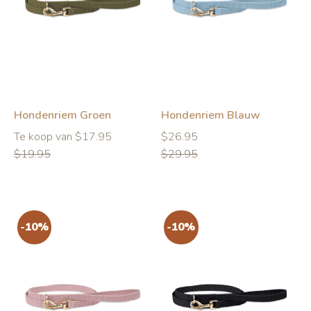
-10%
-10%
Hondenriem Groen
Hondenriem Blauw
Normale
Normale
Normale
Te koop van $17.95
$26.95
prijs
prijs
prijs
$19.95
$29.95