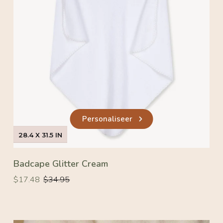
Personaliseer
28.4 X 31.5 IN
Badcape Glitter Cream
Normale
Normale
$17.48
$34.95
prijs
prijs