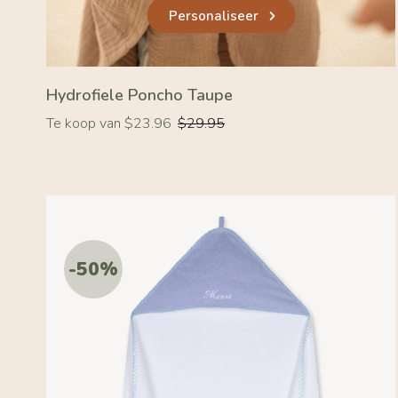
Personaliseer
Hydrofiele Poncho Taupe
Normale
Te koop van $23.96
$29.95
prijs
-50%