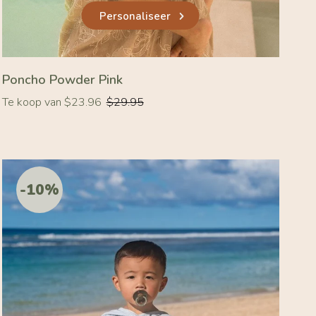
Personaliseer
Poncho Powder Pink
Normale
Te koop van $23.96
$29.95
prijs
-10%