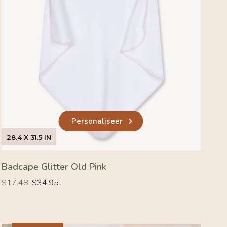
Personaliseer
28.4 X 31.5 IN
Badcape Glitter Old Pink
Normale
Normale
$17.48
$34.95
prijs
prijs