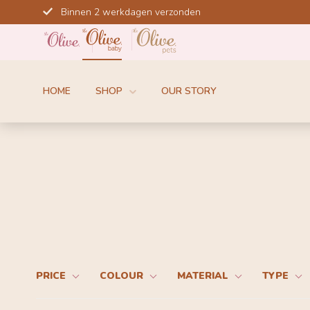
Meteen
Binnen 2 werkdagen verzonden
naar
de
content
HOME
SHOP
OUR STORY
PRICE
COLOUR
MATERIAL
TYPE