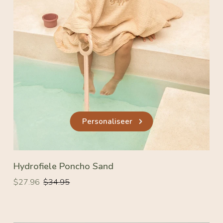
Personaliseer
Hydrofiele Poncho Sand
Normale
Normale
$27.96
$34.95
prijs
prijs