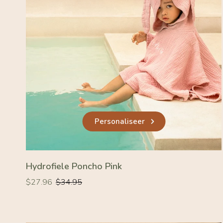
Personaliseer
Hydrofiele Poncho Pink
Normale
Normale
$27.96
$34.95
prijs
prijs