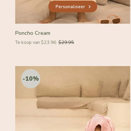
Personaliseer
Poncho Cream
Normale
Te koop van $23.96
$29.95
prijs
-10%