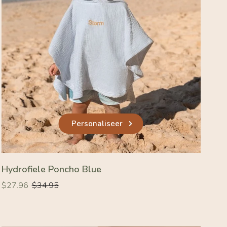
Personaliseer
Hydrofiele Poncho Blue
Normale
Normale
$27.96
$34.95
prijs
prijs