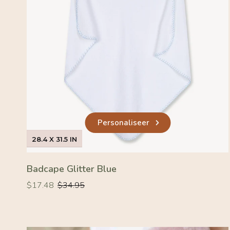
Personaliseer
28.4 X 31.5 IN
Badcape Glitter Blue
Normale
Normale
$17.48
$34.95
prijs
prijs