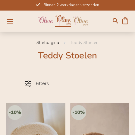
Meteen
Binnen 2 werkdagen verzonden
naar
de
content
Startpagina
Teddy Stoelen
Teddy Stoelen
Filters