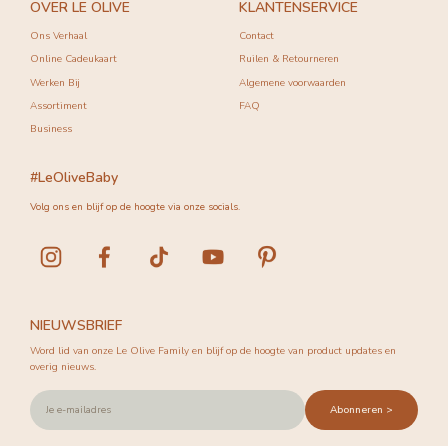
OVER LE OLIVE
KLANTENSERVICE
Ons Verhaal
Contact
Online Cadeukaart
Ruilen & Retourneren
Werken Bij
Algemene voorwaarden
Assortiment
FAQ
Business
#LeOliveBaby
Volg ons en blijf op de hoogte via onze socials.
NIEUWSBRIEF
Word lid van onze Le Olive Family en blijf op de hoogte van product updates en
overig nieuws.
Abonneren >