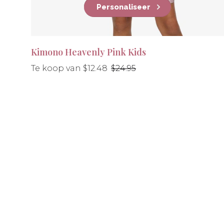
Personaliseer
Kimono Heavenly Pink Kids
Normale
Te koop van $12.48
$24.95
prijs