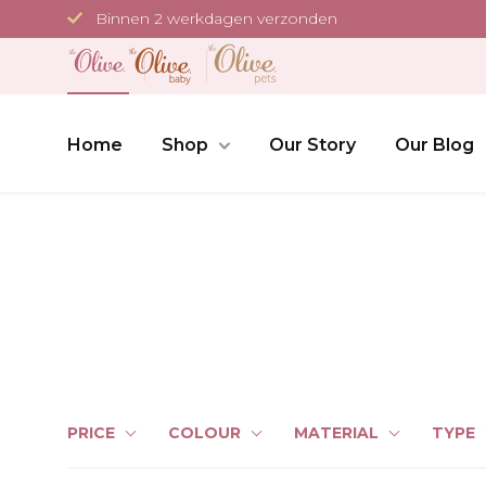
Meteen
Binnen 2 werkdagen verzonden
naar
de
content
Home
Shop
Our Story
Our Blog
PRICE
COLOUR
MATERIAL
TYPE