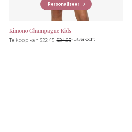
Personaliseer
Kimono Champagne Kids
Normale
- Uitverkocht
Te koop van $22.45
$24.95
prijs