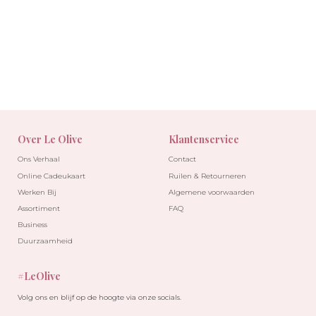
Over Le Olive
Klantenservice
Ons Verhaal
Contact
Online Cadeukaart
Ruilen & Retourneren
Werken Bij
Algemene voorwaarden
Assortiment
FAQ
Business
Duurzaamheid
#LeOlive
Volg ons en blijf op de hoogte via onze socials.
-30%
-30%