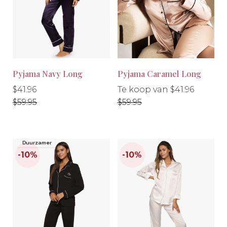
Pyjama Navy Long
Pyjama Caramel Long
-30%
-30%
Normale
Normale
Normale
$41.96
Te koop van $41.96
prijs
prijs
prijs
$59.95
$59.95
Duurzamer