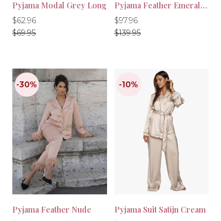
Pyjama Modal Grey Long
Pyjama Feather Emerald Green
-30%
-30%
Normale
Normale
Normale
Normale
$62.96
$97.96
prijs
prijs
prijs
prijs
$69.95
$139.95
Pyjama Feather Nude
Pyjama Suit Satijn Cream