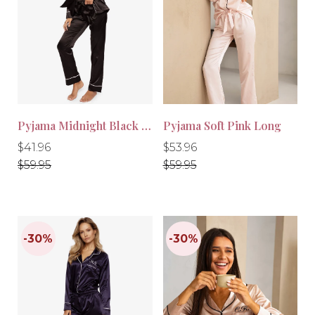
-30%
-10%
Pyjama Midnight Black Long
Pyjama Soft Pink Long
Normale
Normale
Normale
Normale
$41.96
$53.96
prijs
prijs
prijs
prijs
$59.95
$59.95