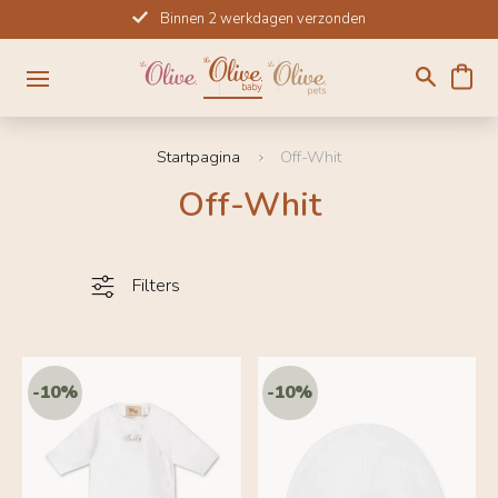
Meteen
Binnen 2 werkdagen verzonden
naar
de
content
Startpagina
Off-Whit
Off-Whit
Filters