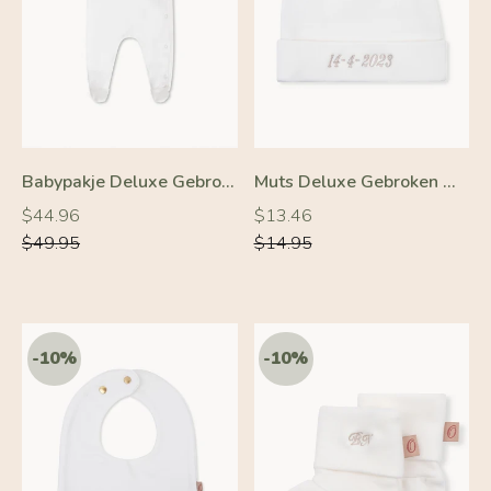
-10%
-10%
Babypakje Deluxe Gebroken Wit
Muts Deluxe Gebroken Wit
Normale
Normale
Normale
Normale
$44.96
$13.46
prijs
prijs
prijs
prijs
$49.95
$14.95