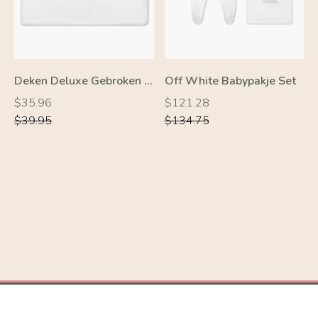
Deken Deluxe Gebroken Wit
Off White Babypakje Set
Normale
Normale
Normale
Normale
$35.96
$121.28
prijs
prijs
prijs
prijs
$39.95
$134.75
-10%
-10%