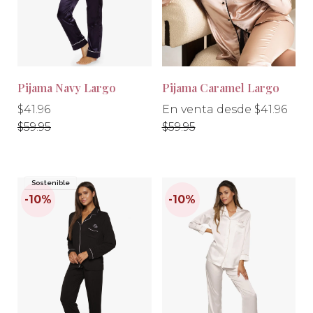
-30%
-30%
Pijama Navy Largo
Pijama Caramel Largo
Precio
Precio
Precio
$41.96
En venta desde $41.96
habitual
habitual
habitual
$59.95
$59.95
Sostenible