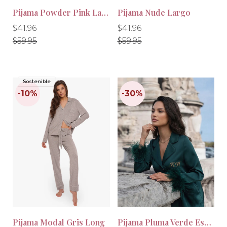
Pijama Powder Pink Largo
Pijama Nude Largo
Precio
Precio
Precio
Precio
$41.96
$41.96
habitual
habitual
habitual
habitual
$59.95
$59.95
Sostenible
-30%
-30%
Pijama Modal Gris Long
Pijama Pluma Verde Esmeralda