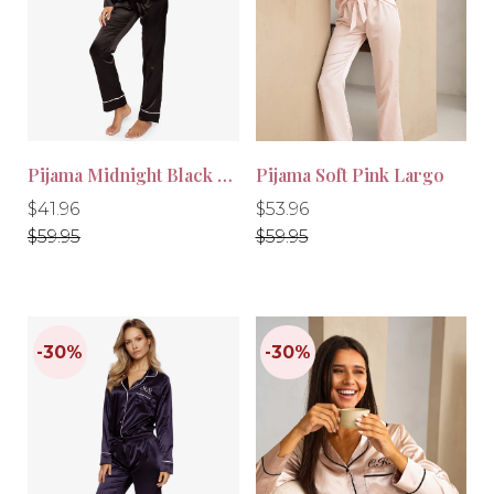
-30%
-10%
Pijama Midnight Black Largo
Pijama Soft Pink Largo
Precio
Precio
Precio
Precio
$41.96
$53.96
habitual
habitual
habitual
habitual
$59.95
$59.95