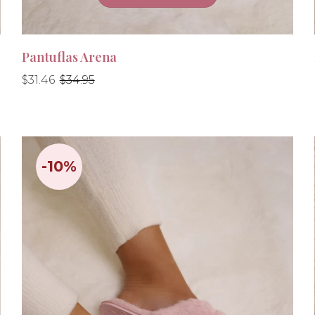
Pantuflas Arena
Precio
Precio
$31.46
$34.95
habitual
habitual
-10%