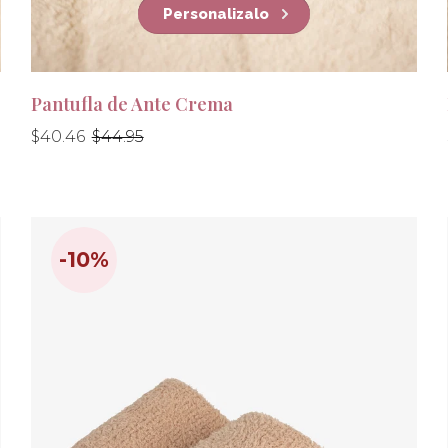
Personalizalo
Pantufla de Ante Crema
Precio
Precio
$40.46
$44.95
habitual
habitual
-10%