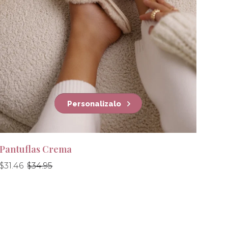
Personalizalo
Pantuflas Crema
Precio
Precio
$31.46
$34.95
habitual
habitual