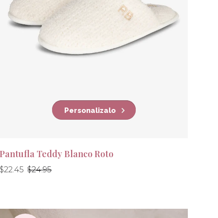
Personalizalo
Pantufla Teddy Blanco Roto
Precio
Precio
$22.45
$24.95
habitual
habitual