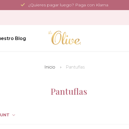
¿Quieres pagar luego? Paga con Klarna
estro Blog
Inicio
Pantuflas
Pantuflas
OUNT