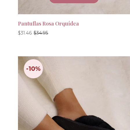
Pantuflas Rosa Orquídea
Precio
Precio
$31.46
$34.95
habitual
habitual
-10%