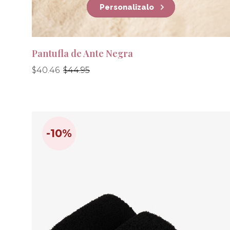
Personalizalo
Pantufla de Ante Negra
Precio
Precio
$40.46
$44.95
habitual
habitual
-10%