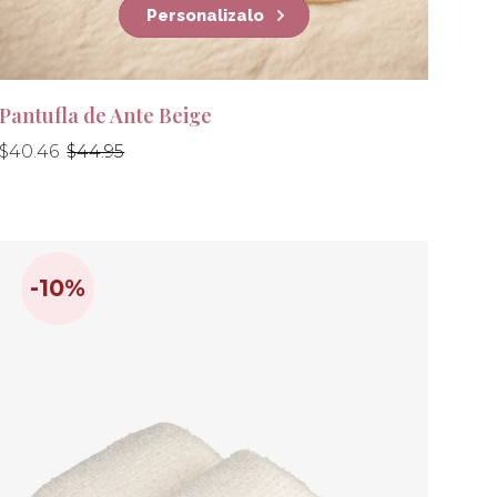
Personalizalo
Pantufla de Ante Beige
Precio
Precio
$40.46
$44.95
habitual
habitual
-10%