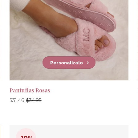
Personalizalo
Pantuflas Rosas
Precio
Precio
$31.46
$34.95
habitual
habitual