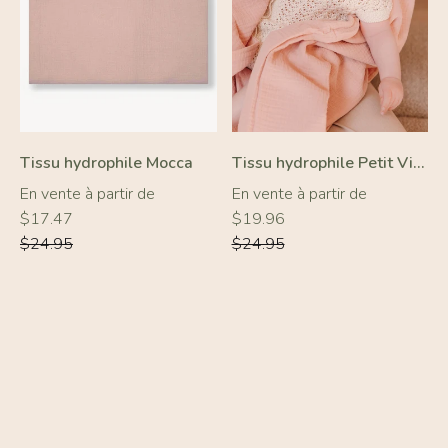
Tissu hydrophile Mocca
Tissu hydrophile Petit Vieux Rose
Prix
Prix
En vente à partir de
En vente à partir de
régulier
régulier
$17.47
$19.96
$24.95
$24.95