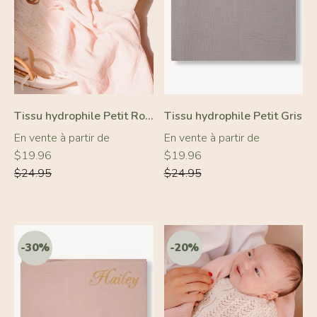
Tissu hydrophile Petit Rose Clair
Tissu hydrophile Petit Gris
Prix
Prix
En vente à partir de
En vente à partir de
régulier
régulier
$19.96
$19.96
$24.95
$24.95
-20%
-20%