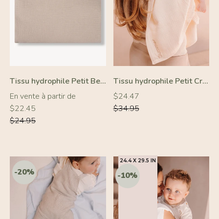
-10%
-10%
Tissu hydrophile Petit Beige
Tissu hydrophile Petit Crème
Prix
Prix
Prix
En vente à partir de
$24.47
régulier
régulier
régulier
$22.45
$34.95
$24.95
24.4 X 29.5 IN