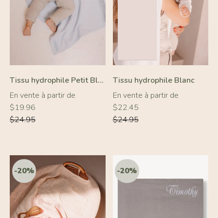
Tissu hydrophile Petit Bleu Ciel
Tissu hydrophile Blanc
-20%
-10%
Prix
Prix
En vente à partir de
En vente à partir de
régulier
régulier
$19.96
$22.45
$24.95
$24.95