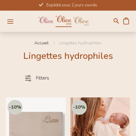
Passer
Expédié sous 2 jours ouvrés
au
contenu
Accueil
Lingettes hydrophiles
Lingettes hydrophiles
Filters