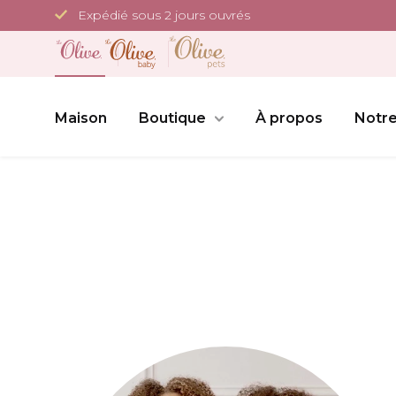
Passer
Expédié sous 2 jours ouvrés
au
contenu
Maison
Boutique
À propos
Notre