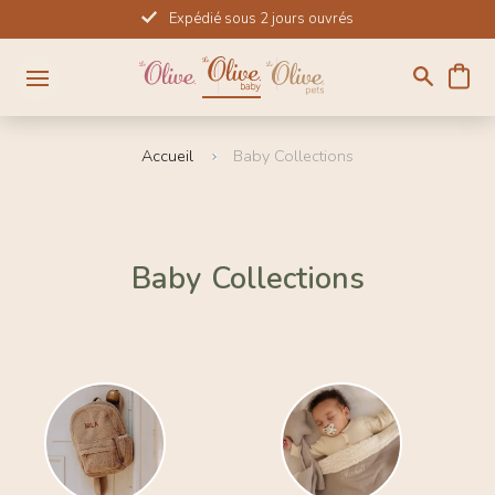
Passer
Expédié sous 2 jours ouvrés
au
contenu
Accueil
Baby Collections
Baby
Collections