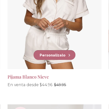
Personalizalo
Pijama Blanco Nieve
Precio
En venta desde $44.96
$49.95
habitual