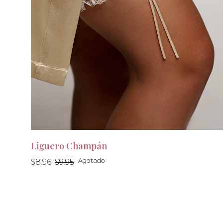
Liguero Champán
Precio
Precio
- Agotado
$8.96
$9.95
habitual
habitual