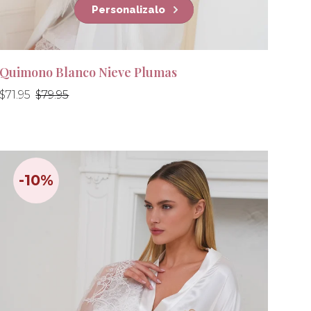
Personalizalo
Quimono Blanco Nieve Plumas
Precio
Precio
$71.95
$79.95
habitual
habitual
-10%