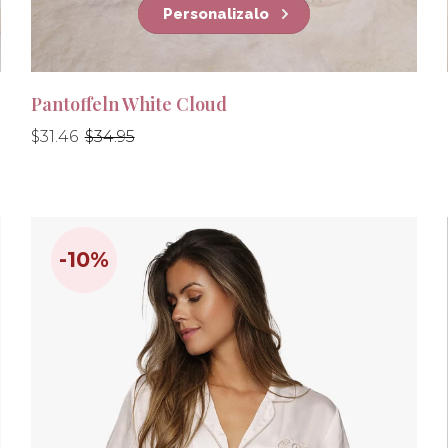
Personalizalo
Pantoffeln White Cloud
Precio
Precio
$31.46
$34.95
habitual
habitual
-10%