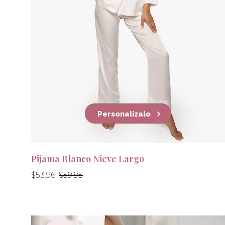
Personalizalo
Pijama Blanco Nieve Largo
Precio
Precio
$53.96
$59.95
habitual
habitual