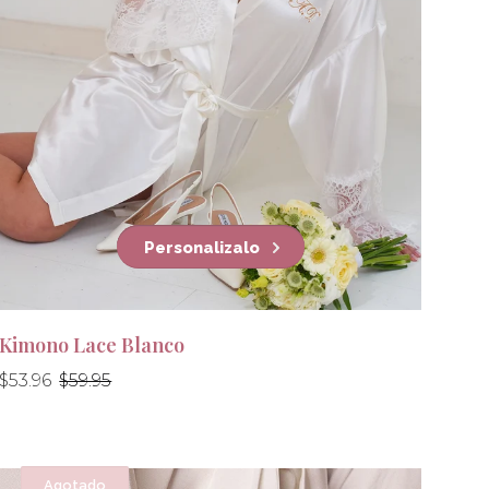
Personalizalo
Kimono Lace Blanco
Precio
Precio
$53.96
$59.95
habitual
habitual
Agotado