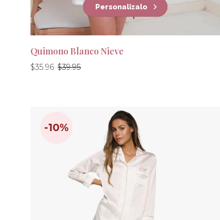
Personalizalo
Quimono Blanco Nieve
Precio
Precio
$35.96
$39.95
habitual
habitual
-10%