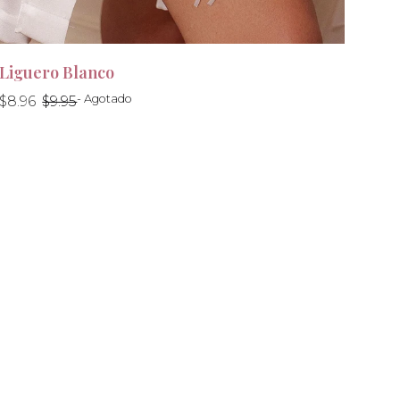
Liguero Blanco
Precio
Precio
- Agotado
$8.96
$9.95
habitual
habitual