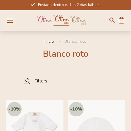
Ir
Enviado dentro de los 2 días hábiles
directamente
al
contenido
Inicio
Blanco roto
Blanco roto
Filters