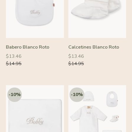
-10%
-10%
Babero Blanco Roto
Calcetines Blanco Roto
Precio
Precio
Precio
Precio
$13.46
$13.46
habitual
habitual
habitual
habitual
$14.95
$14.95