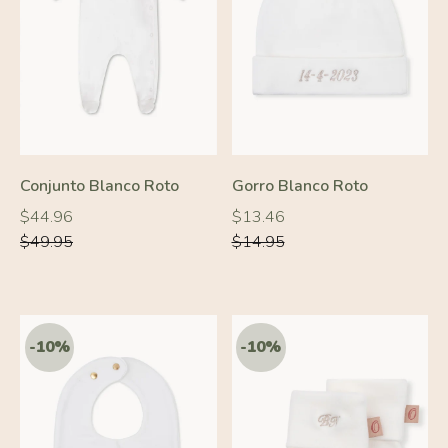
-10%
-10%
Conjunto Blanco Roto
Gorro Blanco Roto
Precio
Precio
Precio
Precio
$44.96
$13.46
habitual
habitual
habitual
habitual
$49.95
$14.95