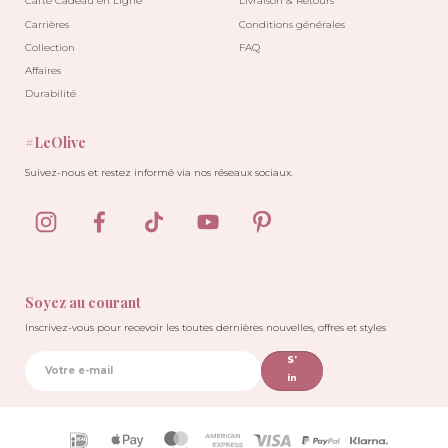
Carte Cadeau en Ligne
Livraison & Retours
Carrières
Conditions générales
Collection
FAQ
Affaires
Durabilité
#LeOlive
Suivez-nous et restez informé via nos réseaux sociaux.
-10%
Soyez au courant
Inscrivez-vous pour recevoir les toutes dernières nouvelles, offres et styles
S'
in
sc
rir
e
Icônes