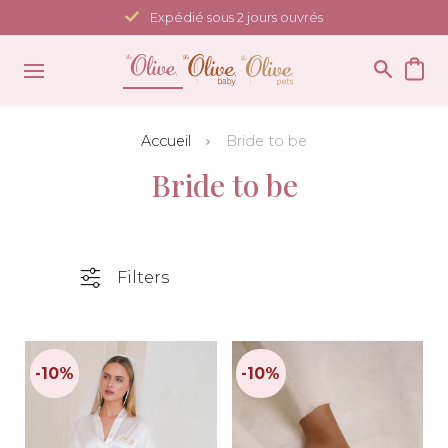
Passer
Expédié sous 2 jours ouvrés
au
contenu
Accueil
Bride to be
Bride to be
Filters