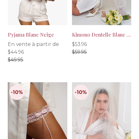
Pyjama Blanc Neige
Kimono Dentelle Blanc Neige
Prix
Prix
Prix
En vente à partir de
$53.96
régulier
régulier
régulier
$44.96
$59.95
$49.95
-10%
-10%