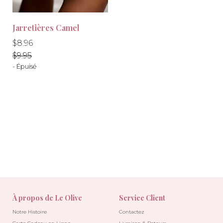
Jarretières Camel
-10%
-10%
Prix
Prix
$8.96
régulier
régulier
$9.95
- Épuisé
À propos de Le Olive
Service Client
Notre Histoire
Contactez