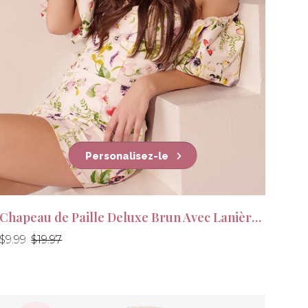
Personalisez-le
Chapeau de Paille Deluxe Brun Avec Lanière Blanche
Prix
Prix
$9.99
$19.97
régulier
régulier