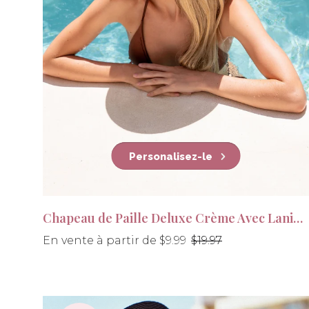
Personalisez-le
Chapeau de Paille Deluxe Crème Avec Lanière beige
Prix
En vente à partir de $9.99
$19.97
régulier