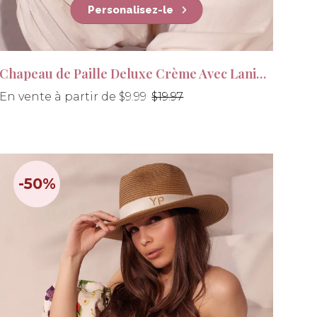
Personalisez-le
Chapeau de Paille Deluxe Crème Avec Lanière Blanche
Prix
En vente à partir de $9.99
$19.97
régulier
-50%