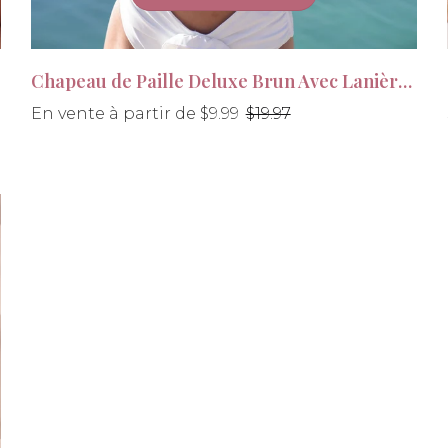
Chapeau de Paille Deluxe Brun Avec Lanière beige
Prix
En vente à partir de $9.99
$19.97
régulier