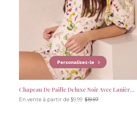
Personalisez-le
Chapeau De Paille Deluxe Noir Avec Lanière Beige
Prix
En vente à partir de $9.99
$19.97
régulier