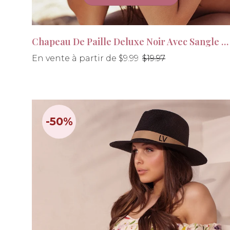
Chapeau De Paille Deluxe Noir Avec Sangle Noire
Prix
En vente à partir de $9.99
$19.97
régulier
-50%