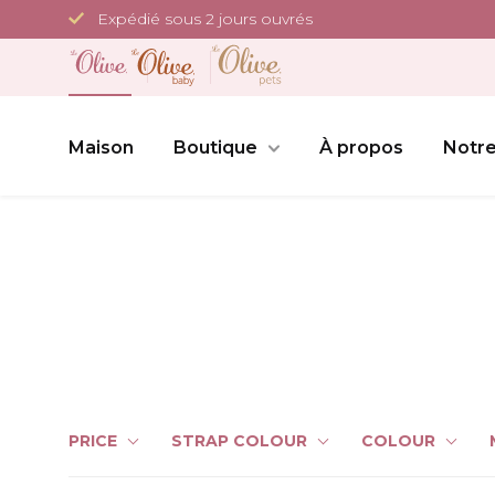
Passer
Expédié sous 2 jours ouvrés
au
contenu
Maison
Boutique
À propos
Notre
PRICE
STRAP COLOUR
COLOUR