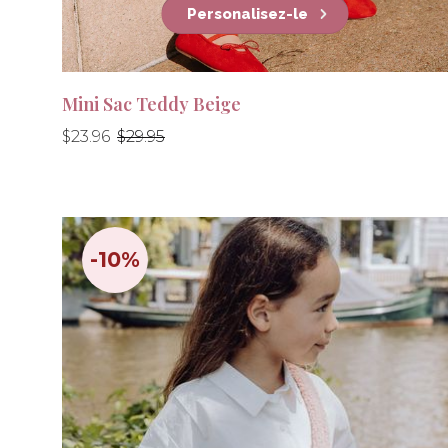
Personalisez-le
Mini Sac Teddy Beige
Prix
Prix
$23.96
$29.95
régulier
régulier
-10%