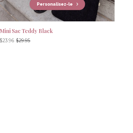
Personalisez-le
Mini Sac Teddy Black
Prix
Prix
$23.96
$29.95
régulier
régulier