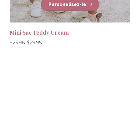
Personalisez-le
Mini Sac Teddy Cream
Prix
Prix
$23.96
$29.95
régulier
régulier