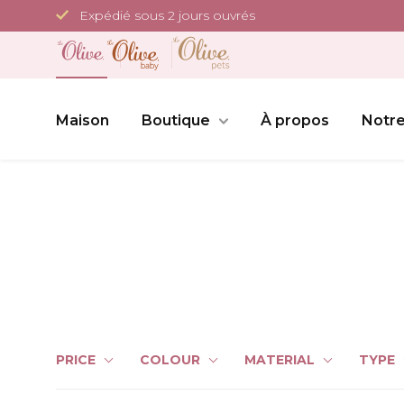
Passer
Expédié sous 2 jours ouvrés
au
contenu
Maison
Boutique
À propos
Notre
PRICE
COLOUR
MATERIAL
TYPE