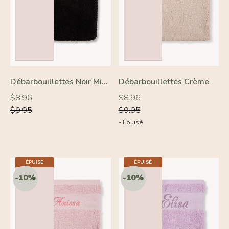
Débarbouillettes Noir Minuit
Débarbouillettes Crème
-10%
-10%
Prix
Prix
Prix
Prix
$8.96
$8.96
régulier
régulier
régulier
régulier
$9.95
$9.95
- Épuisé
5.5 X 7.9 IN
ÉPUISÉ
5.5 X 7.9 IN
ÉPUISÉ