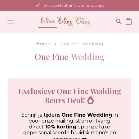
Skip
Shipped within 2 business days
to
content
Home
One Fine Wedding
One Fine
Wedding
Exclusieve One Fine Wedding
Beurs Deal! 💍
Schrijf je tijdens
One Fine Wedding
in
voor onze mailinglist en ontvang
direct
10% korting
op onze luxe
gepersonaliseerde bruidskimono’s en