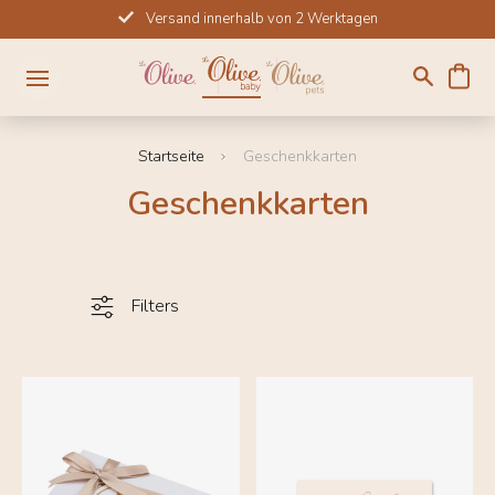
Direkt
Versand innerhalb von 2 Werktagen
zum
Inhalt
Startseite
Geschenkkarten
Geschenkkarten
Filters