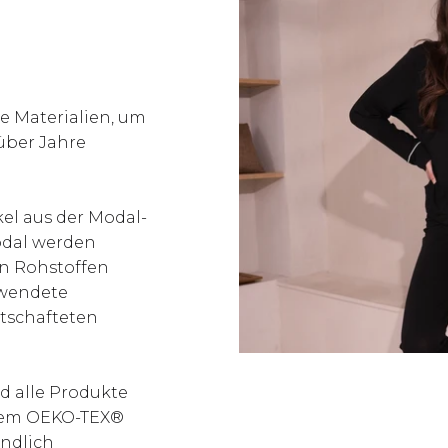
e Materialien, um
 über Jahre
kel aus der Modal-
odal werden
en Rohstoffen
rwendete
tschafteten
nd alle Produkte
t dem OEKO-TEX®
ndlich