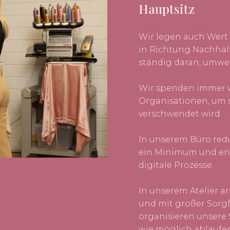
Hauptsitz
Wir legen auch Wert 
in Richtung Nachhal
ständig daran, umwel
Wir spenden immer w
Organisationen, um s
verschwendet wird.
In unserem Büro redu
ein Minimum und ent
digitale Prozesse.
In unserem Atelier a
und mit großer Sorgf
organisieren unsere S
wie möglich ablaufen