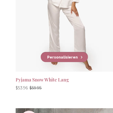
Personalisieren
Pyjama Snow White Lang
Normaler
Normaler
$53.96
$59.95
Preis
Preis