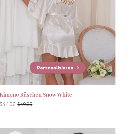
Personalisieren
Kimono Rüschen Snow White
Normaler
Normaler
$44.96
$49.95
Preis
Preis