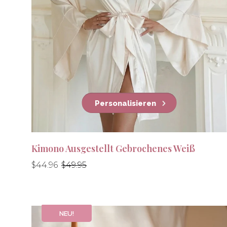
Personalisieren
Kimono Ausgestellt Gebrochenes Weiß
Normaler
Normaler
$44.96
$49.95
Preis
Preis
NEU!