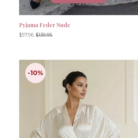
Pyjama Feder Nude
Normaler
Normaler
$97.96
$139.95
Preis
Preis
-10%