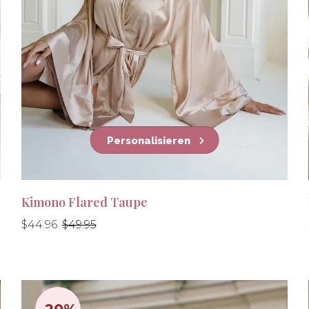
Personalisieren
Kimono Flared Taupe
Normaler
Normaler
$44.96
$49.95
Preis
Preis