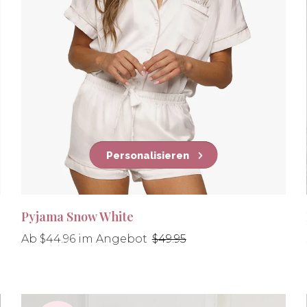
Personalisieren
Pyjama Snow White
Normaler
Ab $44.96 im Angebot
$49.95
Preis