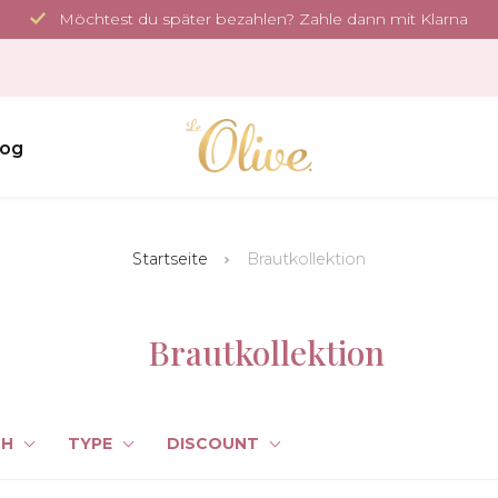
Möchtest du später bezahlen? Zahle dann mit Klarna
log
Startseite
Brautkollektion
Brautkollektion
TH
TYPE
DISCOUNT