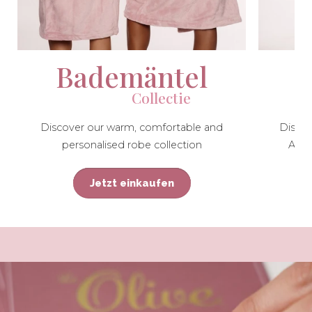
Bademäntel
                 Collectie
Discover our warm, comfortable and
Discov
personalised robe collection
Also
Jetzt einkaufen