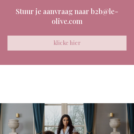
Stuur je aanvraag naar b2b@le-
olive.com
klicke hier