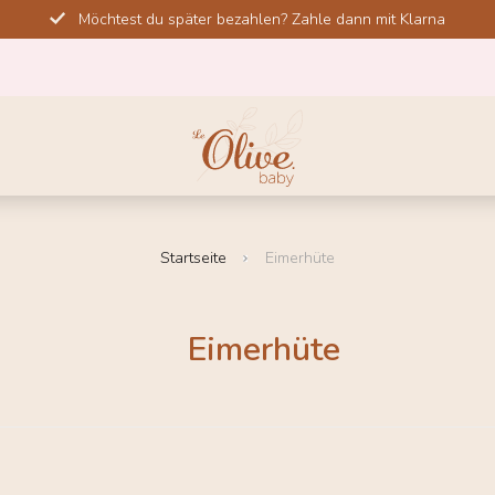
Möchtest du später bezahlen? Zahle dann mit Klarna
Startseite
Eimerhüte
Eimerhüte