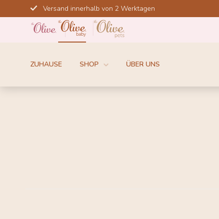
Direkt
Versand innerhalb von 2 Werktagen
zum
Inhalt
ZUHAUSE
SHOP
ÜBER UNS