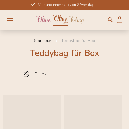
Direkt
Versand innerhalb von 2 Werktagen
zum
Inhalt
Startseite
Teddybag für Box
Teddybag für Box
Filters