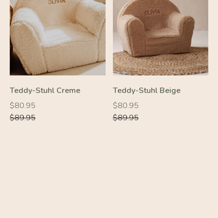
-10%
-10%
Teddy-Stuhl Creme
Teddy-Stuhl Beige
Normaler
Normaler
Normaler
Normaler
$80.95
$80.95
Preis
Preis
Preis
Preis
$89.95
$89.95