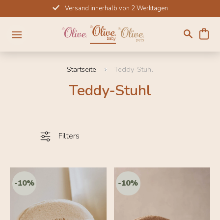
Direkt
Versand innerhalb von 2 Werktagen
zum
Inhalt
Startseite
Teddy-Stuhl
Teddy-Stuhl
Filters