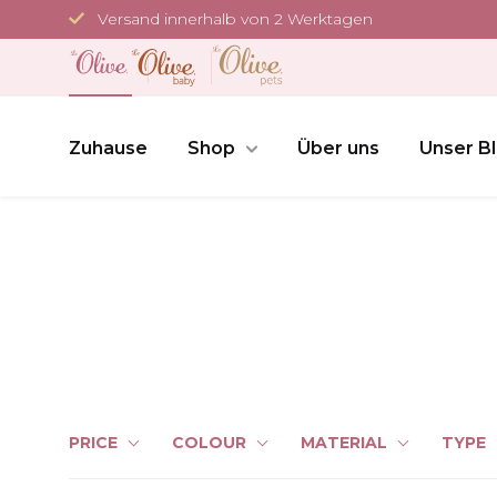
Direkt
Versand innerhalb von 2 Werktagen
zum
Inhalt
Zuhause
Shop
Über uns
Unser B
PRICE
COLOUR
MATERIAL
TYPE