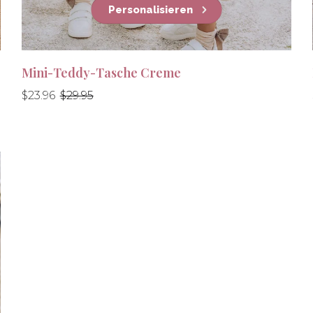
Personalisieren
Mini-Teddy-Tasche Creme
Normaler
Normaler
$23.96
$29.95
Preis
Preis