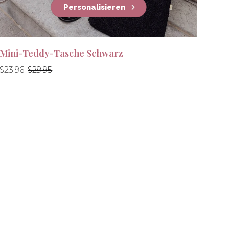
Personalisieren
Mini-Teddy-Tasche Schwarz
Normaler
Normaler
$23.96
$29.95
Preis
Preis